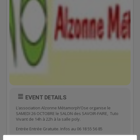
EVENT DETAILS
L’association Alzonne Métamorph’Ose organise le
SAMEDI 26 OCTOBRE le SALON des SAVOIR-FAIRE, Tuto
Vivant de 14h à 22h à la salle poly.
Entrée Entrée Gratuite. Infos au 06 18 55 56 85
http://Programme disponible en cliquant