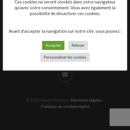
Alzonne
Ces cookies ne seront stockés dans votre navigateur
qu'avec votre consentement. Vous avez également la
possibilité de désactiver ces cookies.
Horaires :
Lundi > vendredi : 08h00 –12h00 /
15h30 –18h00
Avant d'accepter la navigation sur notre site, vous pouvez :
Téléphone :
04 68 78 57 50
Accepter
Refuser
facebook
youtube
instagram
phone
Personnaliser les cookies
email
© 2026 Maire d'Alzonne.
Mentions légales
-
Politique de confidentialité