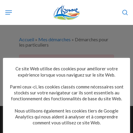
Skip
to
1 Clic
main
se
content
Accueil
»
Mes démarches
»
Démarches pour
les particuliers
Impossible de trouver la fiche : R56070.xml
Ce site Web utilise des cookies pour améliorer votre
expérience lorsque vous naviguez sur le site Web.
Parmi ceux-ci, les cookies classés comme nécessaires sont
stockés sur votre navigateur car ils sont essentiels au
fonctionnement des fonctionnalités de base du site Web.
Nous utilisons également les cookies tiers de Google
Analytics qui nous aident à analyser et à comprendre
comment vous utilisez ce site Web.
Adresse :
56 Av. Antoine Courrière, 11170