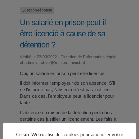
Question-réponse
Un salarié en prison peut-il
être licencié à cause de sa
détention ?
Vérifié le 23/09/2022 - Direction de l'information légale
et administrative (Première ministre)
Oui, un salarié en prison peut être licencié.
Il doit informer l'employeur de son absence. S'il
ne l'informe pas, l'absence n'est pas justifiée.
Dans ce cas, l'employeur peut le licencier pour
faute.
L'absence en raison de la détention peut dans
certains cas justifier un licenciement. Les faits à
l'origine de la détention peuvent également
constituer un motif de licenciement. La détention
Ce site Web utilise des cookies pour améliorer votre
ne constitue pas un cas de force majeure de