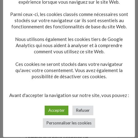
expérience lorsque vous naviguez sur le site Web.
rupture du contrat.
Parmi ceux-ci, les cookies classés comme nécessaires sont
stockés sur votre navigateur car ils sont essentiels au
Tout replier
Tout déplier
fonctionnement des fonctionnalités de base du site Web.
Le salarié doit-il informer
Nous utilisons également les cookies tiers de Google
l'employeur de son absence à
Analytics qui nous aident à analyser et à comprendre
cause de sa détention ?
comment vous utilisez ce site Web.
Ces cookies ne seront stockés dans votre navigateur
Le salarié qui informe son
qu'avec votre consentement. Vous avez également la
employeur de sa détention peut-il
possibilité de désactiver ces cookies.
être licencié ?
Avant d'accepter la navigation sur notre site, vous pouvez :
La détention peut-elle justifier un
cas de force majeure de rupture du
Accepter
Refuser
contrat ?
Personnaliser les cookies
Quelle procédure doit suivre