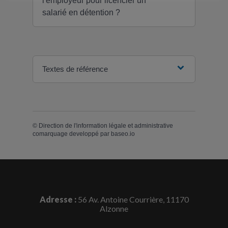
l'employeur pour licencier un
salarié en détention ?
Textes de référence
©
Direction de l'information légale et administrative
comarquage developpé par
baseo.io
Adresse :
56 Av. Antoine Courrière, 11170
Alzonne