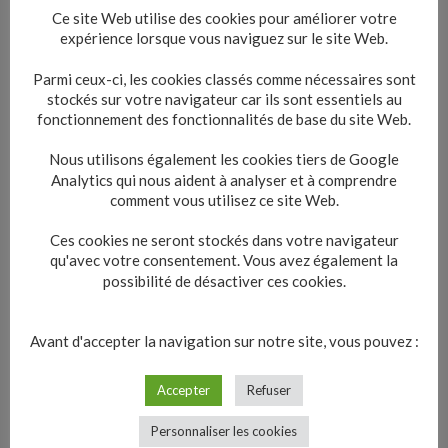
Ce site Web utilise des cookies pour améliorer votre
expérience lorsque vous naviguez sur le site Web.
Parmi ceux-ci, les cookies classés comme nécessaires sont
Textes de référence
stockés sur votre navigateur car ils sont essentiels au
fonctionnement des fonctionnalités de base du site Web.
Nous utilisons également les cookies tiers de Google
Services en ligne et formulaires
Analytics qui nous aident à analyser et à comprendre
comment vous utilisez ce site Web.
Questions ? Réponses !
Ces cookies ne seront stockés dans votre navigateur
qu'avec votre consentement. Vous avez également la
Urbanisme : quelle est la durée de
possibilité de désactiver ces cookies.
validité d'une autorisation ?
Qui peut déposer une demande
d'autorisation d'urbanisme (permis
Avant d'accepter la navigation sur notre site, vous pouvez :
de construire, déclaration
préalable...) ?
Accepter
Refuser
Personnaliser les cookies
Et aussi