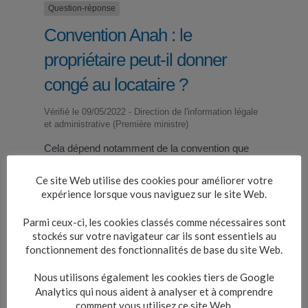
Question-réponse
Convention Anah : le
propriétaire peut-il donner
congé au locataire ?
Vérifié le 09/05/2022 - Direction de l'information légale
et administrative (Première ministre)
Cela dépend notamment de la convention que
vous avez signée avec l'<a
href="https://www.alzonne.fr/mes-
Ce site Web utilise des cookies pour améliorer votre
demarches/demarches-pour-les-particuliers/?
expérience lorsque vous naviguez sur le site Web.
xml=R48703">Anah</a> :
Parmi ceux-ci, les cookies classés comme nécessaires sont
stockés sur votre navigateur car ils sont essentiels au
Convention à loyer très social
fonctionnement des fonctionnalités de base du site Web.
Convention à loyer social
Nous utilisons également les cookies tiers de Google
Analytics qui nous aident à analyser et à comprendre
Convention à loyer intermédiaire
comment vous utilisez ce site Web.