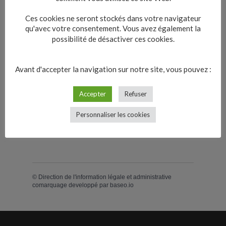
Ces cookies ne seront stockés dans votre navigateur
qu'avec votre consentement. Vous avez également la
possibilité de désactiver ces cookies.
Textes de référence
Avant d'accepter la navigation sur notre site, vous pouvez :
Questions ? Réponses !
Accepter
Refuser
Le propriétaire choisit-il librement le
locataire en cas de convention
Personnaliser les cookies
Anah ?
©
Direction de l'information légale et administrative
comarquage developpé par
baseo.io