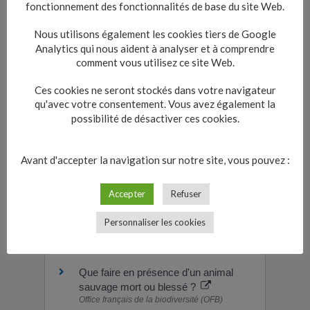
préfectoral précise l'identité et les coordonnées
fonctionnement des fonctionnalités de base du site Web.
du prestataire chargé de l'équarrissage.
Nous utilisons également les cookies tiers de Google
Cet arrêté préfectoral est affiché dans les mairies
Analytics qui nous aident à analyser et à comprendre
du département concerné.
comment vous utilisez ce site Web.
Lorsque le propriétaire du cadavre de l'animal
n'est pas identifié au cours des 12 heures
Ces cookies ne seront stockés dans votre navigateur
qu'avec votre consentement. Vous avez également la
suivant la découverte du cadavre, le maire
possibilité de désactiver ces cookies.
demande au prestataire chargé de l'équarrissage
de procéder à son enlèvement.
Avant d'accepter la navigation sur notre site, vous pouvez :
Accepter
Refuser
Textes de référence
Personnaliser les cookies
Pour en savoir plus
Que faire en présence d'un animal
sauvage mort ou blessé ?
Office français de la biodiversité (OFB)