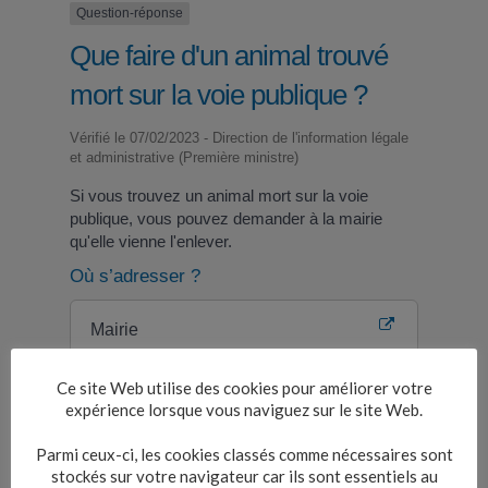
Question-réponse
Que faire d'un animal trouvé
mort sur la voie publique ?
Vérifié le 07/02/2023 - Direction de l'information légale
et administrative (Première ministre)
Si vous trouvez un animal mort sur la voie
publique, vous pouvez demander à la mairie
qu'elle vienne l'enlever.
Où s’adresser ?
Mairie
Ce site Web utilise des cookies pour améliorer votre
La collecte et l'élimination des cadavres
expérience lorsque vous naviguez sur le site Web.
d'animaux sur la voie publique relève de la
compétence de l'État.
Parmi ceux-ci, les cookies classés comme nécessaires sont
Ainsi, dans chaque département, un arrêté
stockés sur votre navigateur car ils sont essentiels au