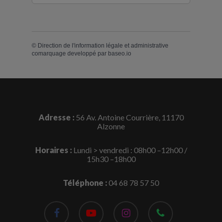
©
Direction de l'information légale et administrative
comarquage developpé par
baseo.io
Adresse :
56 Av. Antoine Courrière, 11170
Alzonne
Horaires :
Lundi > vendredi : 08h00 –12h00 /
15h30 –18h00
Téléphone :
04 68 78 57 50
facebook
youtube
instagram
phone