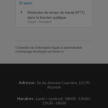
Et aussi
Réduction du temps de travail (RTT)
dans la fonction publique
Travail - Formation
©
Direction de l'information légale et administrative
comarquage developpé par
baseo.io
Adresse :
56 Av. Antoine Courrière, 11170
Alzonne
Horaires :
Lundi > vendredi : 08h00 –12h00 /
15h30 –18h00