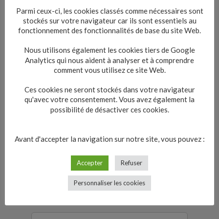
Quelles sont les durées maximum
Parmi ceux-ci, les cookies classés comme nécessaires sont
de travail ?
stockés sur votre navigateur car ils sont essentiels au
fonctionnement des fonctionnalités de base du site Web.
Quelle est l'organisation du
Nous utilisons également les cookies tiers de Google
travail ?
Analytics qui nous aident à analyser et à comprendre
comment vous utilisez ce site Web.
Ces cookies ne seront stockés dans votre navigateur
qu'avec votre consentement. Vous avez également la
Textes de référence
possibilité de désactiver ces cookies.
Avant d'accepter la navigation sur notre site, vous pouvez :
Questions ? Réponses !
Comment s'effectue la journée de
Accepter
Refuser
solidarité ?
Perd-t-on des RTT en cas de
Personnaliser les cookies
maladie ?