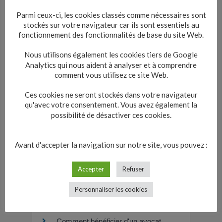
procès civil ?
Parmi ceux-ci, les cookies classés comme nécessaires sont
Comment agir seul devant le
stockés sur votre navigateur car ils sont essentiels au
tribunal ?
fonctionnement des fonctionnalités de base du site Web.
Quels sont les modes de preuve
Nous utilisons également les cookies tiers de Google
dans un procès civil ?
Analytics qui nous aident à analyser et à comprendre
Comment obtenir une expertise
comment vous utilisez ce site Web.
judiciaire ?
Un jugement civil étranger (divorce,
Ces cookies ne seront stockés dans votre navigateur
dette...) peut-il être exécuté en
qu'avec votre consentement. Vous avez également la
France ?
possibilité de désactiver ces cookies.
Comment agir rapidement devant le
tribunal ?
Avant d'accepter la navigation sur notre site, vous pouvez :
Comment obtenir la copie d'un
jugement ?
Accepter
Refuser
Comment calcule-t-on un délai dans
une procédure civile ?
Personnaliser les cookies
Procès civil : comment apporter un
témoignage ?
Comment bénéficier d'un avocat