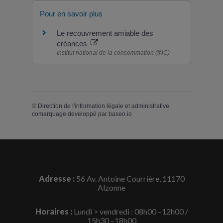
Pour en savoir plus
Le recouvrement amiable des
créances
Institut national de la consommation (INC)
©
Direction de l'information légale et administrative
comarquage developpé par
baseo.io
Adresse :
56 Av. Antoine Courrière, 11170
Alzonne
Horaires :
Lundi > vendredi : 08h00 –12h00 /
15h30 –18h00