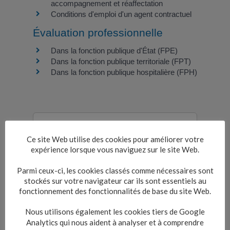
accompagnement et réaffectation
Conditions d'emploi d'un agent contractuel
Évaluation professionnelle
Dans la fonction publique d'État (FPE)
Dans la fonction publique territoriale (FPT)
Dans la fonction publique hospitalière (FPH)
Questions ? Réponses !
Ce site Web utilise des cookies pour améliorer votre
Un contractuel peut-il avoir un CDI ?
expérience lorsque vous naviguez sur le site Web.
L'administration peut-elle modifier le
Parmi ceux-ci, les cookies classés comme nécessaires sont
contrat d'un agent contractuel ?
stockés sur votre navigateur car ils sont essentiels au
Reclassement d'un agent public
fonctionnement des fonctionnalités de base du site Web.
contractuel : quelles sont les
règles ?
Nous utilisons également les cookies tiers de Google
Catégorie, corps, cadre d'emplois,
Analytics qui nous aident à analyser et à comprendre