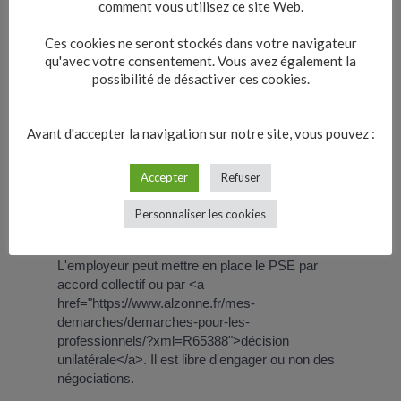
comment vous utilisez ce site Web.
Le CSE doit-il être consulté sur le
Ces cookies ne seront stockés dans votre navigateur
PSE ?
qu'avec votre consentement. Vous avez également la
possibilité de désactiver ces cookies.
Qui peut conclure l'accord PSE ?
Avant d'accepter la navigation sur notre site, vous pouvez :
Quel est le rôle de la Dreets dans
la procédure de PSE ?
Accepter
Refuser
Personnaliser les cookies
Peut-on contester le PSE ?
L'employeur peut mettre en place le PSE par
accord collectif ou par <a
href="https://www.alzonne.fr/mes-
demarches/demarches-pour-les-
professionnels/?xml=R65388">décision
unilatérale</a>. Il est libre d'engager ou non des
négociations.