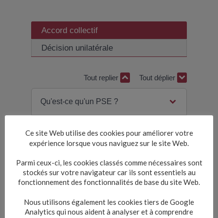
Accord collectif
Décision unilatérale
Tout replier
Tout déplier
Qu'est-ce qu'un PSE ?
La mise en place d'un PSE est-
Ce site Web utilise des cookies pour améliorer votre
elle obligatoire ?
expérience lorsque vous naviguez sur le site Web.
Parmi ceux-ci, les cookies classés comme nécessaires sont
Quel est le contenu d'un PSE ?
stockés sur votre navigateur car ils sont essentiels au
fonctionnement des fonctionnalités de base du site Web.
Comment le salarié est informé de
Nous utilisons également les cookies tiers de Google
la mise en place du PSE ?
Analytics qui nous aident à analyser et à comprendre