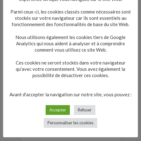
Protection au titre de la propriété
intellectuelle
Parmi ceux-ci, les cookies classés comme nécessaires sont
stockés sur votre navigateur car ils sont essentiels au
fonctionnement des fonctionnalités de base du site Web.
Déclaration
Nous utilisons également les cookies tiers de Google
Analytics qui nous aident à analyser et à comprendre
comment vous utilisez ce site Web.
Textes de référence
Ces cookies ne seront stockés dans votre navigateur
qu'avec votre consentement. Vous avez également la
possibilité de désactiver ces cookies.
Services en ligne et formulaires
Avant d'accepter la navigation sur notre site, vous pouvez :
Pour en savoir plus
Accepter
Refuser
Gestion des noms de domaine par
Personnaliser les cookies
l'Afnic
Association française pour le nommage
internet en coopération (Afnic)