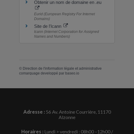
Obtenir un nom de domaine en .eu
Eurid (European Registry For Internet
Domains)
Site de l'Icann
Icann (Internet Corporation for Assigned
Names and Numbers)
©
Direction de l'information légale et administrative
comarquage developpé par
baseo.io
Adresse :
56 Av. Antoine Courrière, 11170
Alzonne
Horaires :
Lundi > vendredi : 08h00 –12h00 /