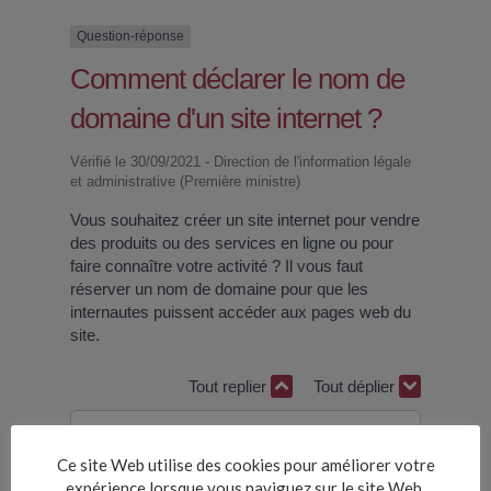
Question-réponse
Comment déclarer le nom de
domaine d'un site internet ?
Vérifié le 30/09/2021 - Direction de l'information légale
et administrative (Première ministre)
Vous souhaitez créer un site internet pour vendre
des produits ou des services en ligne ou pour
faire connaître votre activité ? Il vous faut
réserver un nom de domaine pour que les
internautes puissent accéder aux pages web du
site.
Tout replier
Tout déplier
Réservation du nom de domaine
Ce site Web utilise des cookies pour améliorer votre
expérience lorsque vous naviguez sur le site Web.