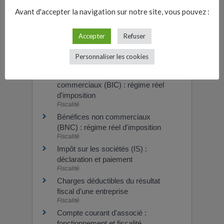
Quels professionnels peuvent aider
Avant d'accepter la navigation sur notre site, vous pouvez :
dans la gestion de l'entreprise ?
Accepter
Refuser
Et aussi
Personnaliser les cookies
Bénéfices industriels et
commerciaux (BIC) : régime réel
d'imposition
Fiscalité
Bénéfices non commerciaux
(BNC) : régime réel d'imposition
Fiscalité
Impôt sur les sociétés (IS) :
déclaration et paiement
Fiscalité
Charges déductibles du résultat
fiscal d'une entreprise
Fiscalité
Compte courant d'associé :
fonctionnement et fiscalité