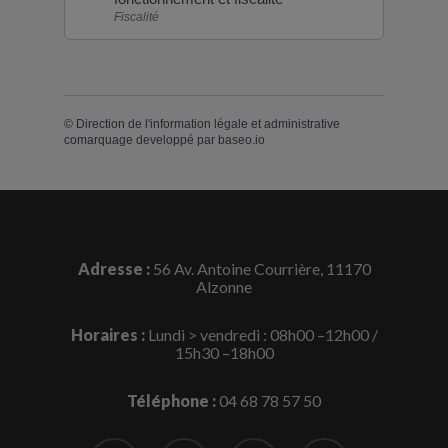
Fiscalité
©
Direction de l'information légale et administrative
comarquage developpé par
baseo.io
Adresse :
56 Av. Antoine Courrière, 11170
Alzonne
Horaires :
Lundi > vendredi : 08h00 –12h00 /
15h30 –18h00
Téléphone :
04 68 78 57 50