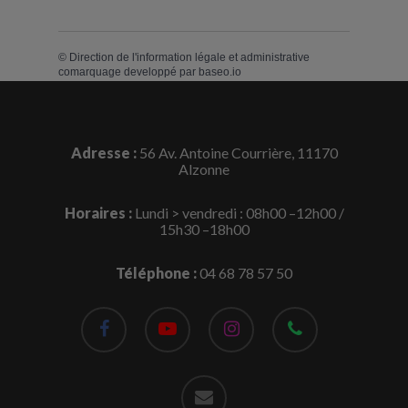
©
Direction de l'information légale et administrative
comarquage developpé par
baseo.io
Adresse :
56 Av. Antoine Courrière, 11170
Alzonne
Horaires :
Lundi > vendredi : 08h00 –12h00 /
15h30 –18h00
Téléphone :
04 68 78 57 50
facebook
youtube
instagram
phone
email