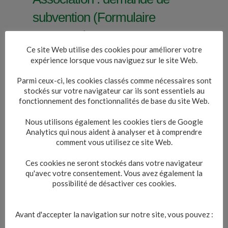
subvention (Formulaire
12156*06)
Ce site Web utilise des cookies pour améliorer votre
Vérifié le 26/12/2022 - Direction de l'information légale
expérience lorsque vous naviguez sur le site Web.
et administrative (Première ministre)
Parmi ceux-ci, les cookies classés comme nécessaires sont
stockés sur votre navigateur car ils sont essentiels au
fonctionnement des fonctionnalités de base du site Web.
Permet de demander, par voie postale ou
Nous utilisons également les cookies tiers de Google
électronique, une subvention de projets
Analytics qui nous aident à analyser et à comprendre
spécifiques ou du fonctionnement global de
comment vous utilisez ce site Web.
l'association (subvention de
fonctionnement) auprès de l'État, d'une
Ces cookies ne seront stockés dans votre navigateur
collectivité territoriale, d'un établissement
qu'avec votre consentement. Vous avez également la
public administratif ou industriel et
possibilité de désactiver ces cookies.
commercial, d'un organisme de sécurité
sociale ou d'un autre organisme chargé de
la gestion d'un service public administratif.
Avant d'accepter la navigation sur notre site, vous pouvez :
Un compte rendu financier doit être déposé