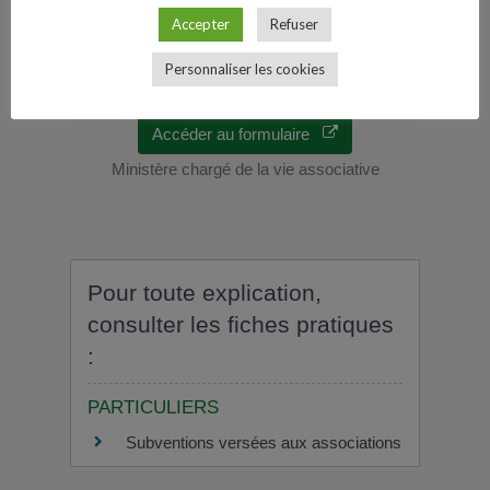
auprès de l'autorité administrative qui a
Accepter
Refuser
versé la subvention dans les 6 mois suivant
la fin de l'exercice pour lequel elle a été
Personnaliser les cookies
attribuée.
Accéder au formulaire
Ministère chargé de la vie associative
Pour toute explication,
consulter les fiches pratiques
:
PARTICULIERS
Subventions versées aux associations