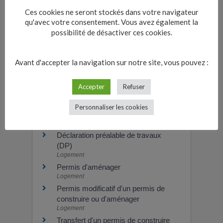
Ces cookies ne seront stockés dans votre navigateur
Urbanisme : quelle est la durée de
qu'avec votre consentement. Vous avez également la
validité d'une autorisation ?
possibilité de désactiver ces cookies.
Infraction aux règles d'urbanisme :
quels sont les délais de prescription
?
Avant d'accepter la navigation sur notre site, vous pouvez :
Accepter
Refuser
Et aussi
Personnaliser les cookies
Permis de construire
Logement
Déclaration préalable de travaux
(DP)
Logement
Permis d'aménager
Logement
Permis modificatif d'un permis de
construire ou d'aménager
Logement
Transfert d'un permis de construire